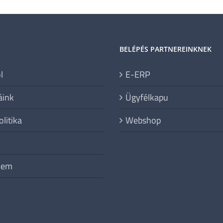
BELÉPÉS PARTNEREINKNEK
l
E-ERP
áink
Ügyfélkapu
litika
Webshop
lem