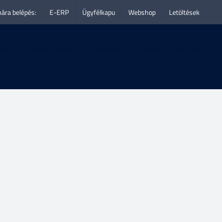
ára belépés:
E-ERP
Ügyfélkapu
Webshop
Letöltések
eók
Esettanulmányok
Pályázatok
Karrier
Kapcsolat