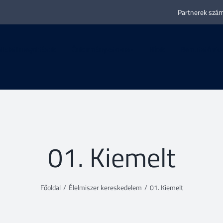
Partnerek szám
llalati megoldások
Önkormányzatoknak
Hírek
Bemutató vid
01. Kiemelt
Főoldal
/
Élelmiszer kereskedelem
/
01. Kiemelt