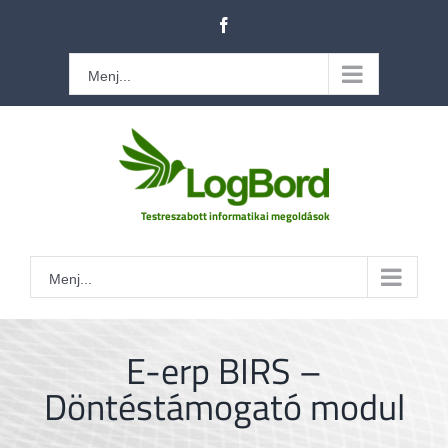
Kihagyás
Facebook
Menj...
Menj...
E-erp BIRS –
Döntéstámogató modul