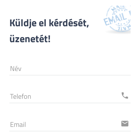
Küldje el kérdését, 
üzenetét!
Név
Telefon
local_phone
Email
email