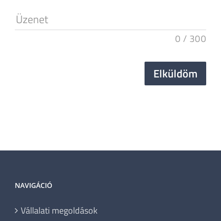
Üzenet
0
/
300
Elküldöm
NAVIGÁCIÓ
Vállalati megoldások