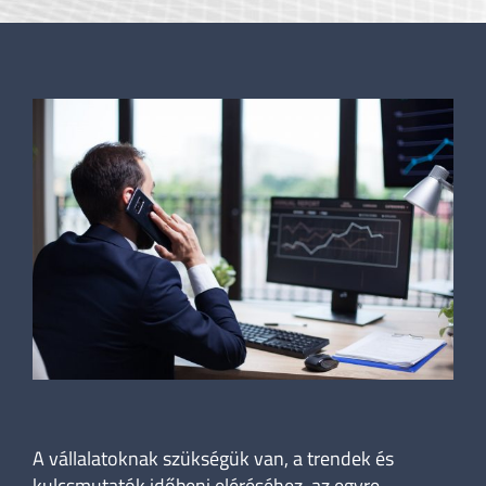
A vállalatoknak szükségük van, a trendek és
kulcsmutatók időbeni eléréséhez, az egyre