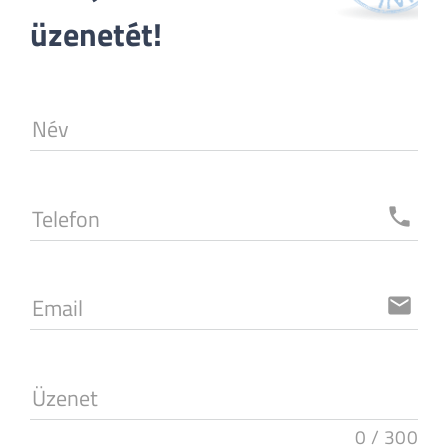
üzenetét!
Név
Telefon
local_phone
Email
email
Üzenet
0
/
300