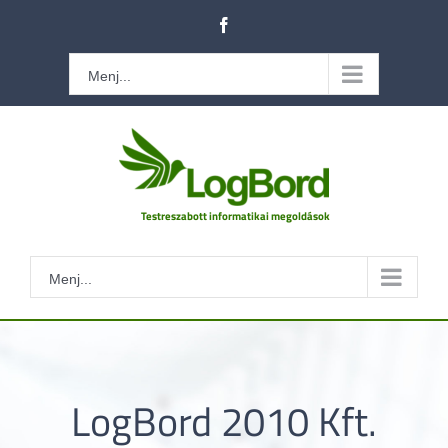
Kihagyás
Facebook
Menj...
Menj...
LogBord 2010 Kft.