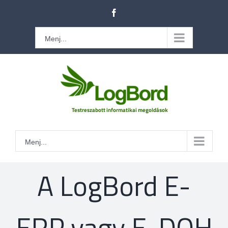
Kihagyás
Facebook
Menj...
Menj...
A LogBord E-
ERP vagy E-DOH