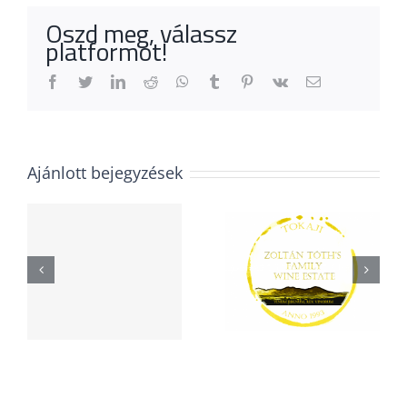
Oszd meg, válassz
platformot!
Facebook
Twitter
LinkedIn
Reddit
Whatsapp
Tumblr
Pinterest
Vk
Email
Ajánlott bejegyzések