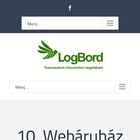
Kihagyás
Facebook
Menj...
Menj...
10. Webáruház