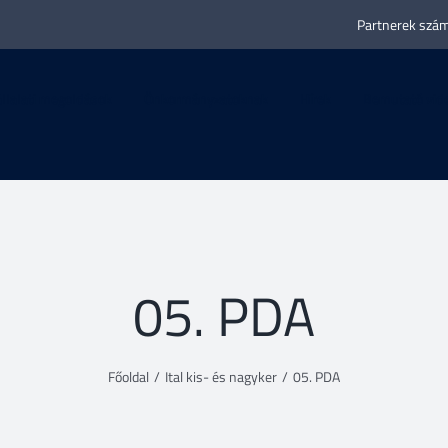
Partnerek szám
llalati megoldások
Önkormányzatoknak
Hírek
Bemutató vid
05. PDA
Főoldal
/
Ital kis- és nagyker
/
05. PDA