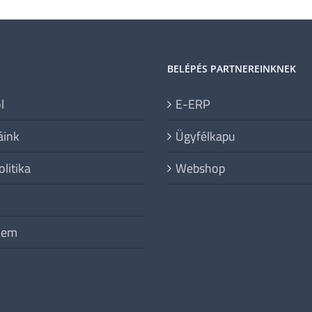
BELÉPÉS PARTNEREINKNEK
l
E-ERP
áink
Ügyfélkapu
litika
Webshop
lem