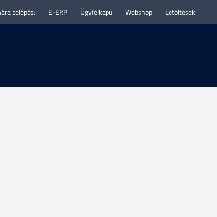
ára belépés:
E-ERP
Ügyfélkapu
Webshop
Letöltések
eók
Esettanulmányok
Pályázatok
Karrier
Kapcsolat