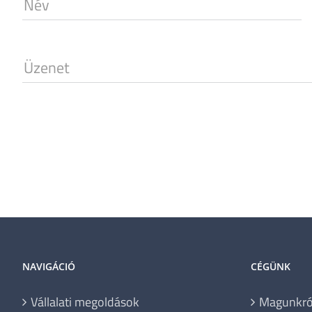
Név
Üzenet
NAVIGÁCIÓ
CÉGÜNK
Vállalati megoldások
Magunkró