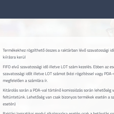
Termékekhez rögzíthető összes a raktárban lévő szavatossági id
kiírásra kerül
FIFO elvű szavatossági idő illetve LOT szám kezelés. Ebben az es
szavatossági időt illetve LOT számot (kézi rögzítéssel vagy PDA-
megfelelően a számlára ír.
Kitárolás során a PDA-val történő komissiózás során lehetőség
feltüntetünk. Lehetőség van csak bizonyos termékek esetén a sz
esetén)
Raktári logisztikai modul alkalmazása esetén csak a betárolás so