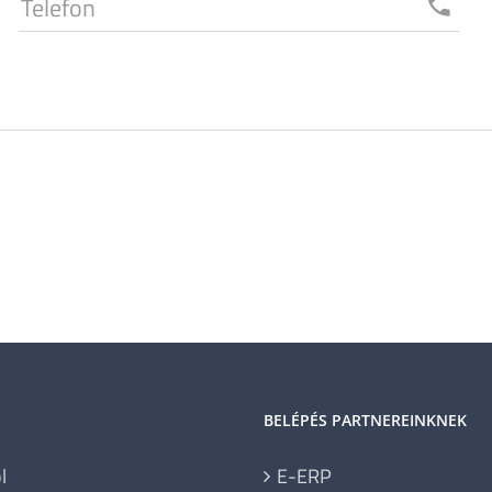
Telefon
local_phone
BELÉPÉS PARTNEREINKNEK
l
E-ERP