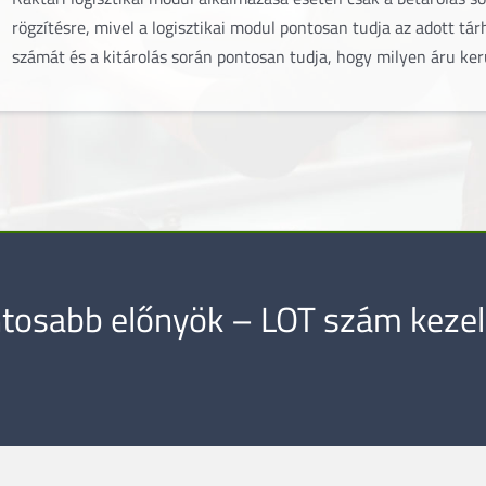
rögzítésre, mivel a logisztikai modul pontosan tudja az adott tár
számát és a kitárolás során pontosan tudja, hogy milyen áru ker
ntosabb előnyök – LOT szám keze