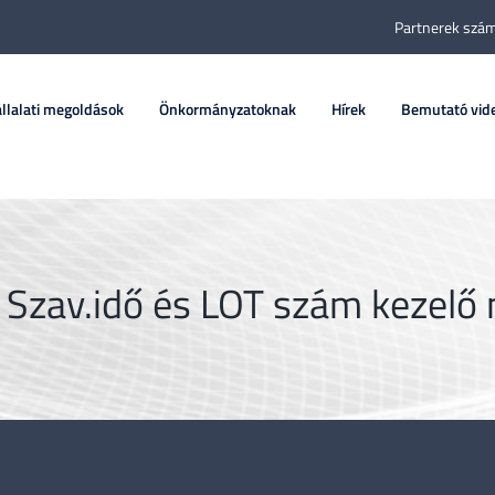
Partnerek szám
llalati megoldások
Önkormányzatoknak
Hírek
Bemutató vid
 Szav.idő és LOT szám kezelő