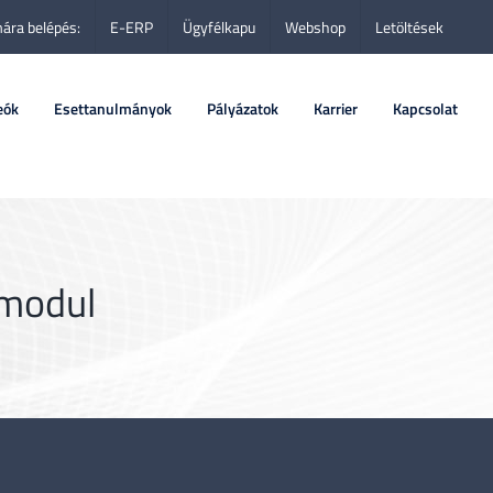
ára belépés:
E-ERP
Ügyfélkapu
Webshop
Letöltések
eók
Esettanulmányok
Pályázatok
Karrier
Kapcsolat
 modul