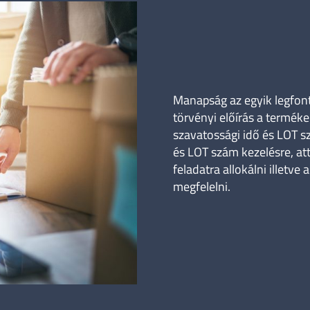
Manapság az egyik legfont
törvényi előírás a termék
szavatossági idő és LOT s
és LOT szám kezelésre, a
feladatra allokálni illetv
megfelelni.