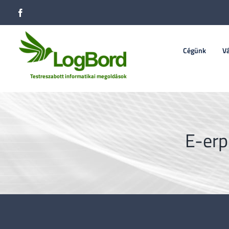
Kihagyás
Facebook
Keresés...
Cégünk
Vá
E-erp