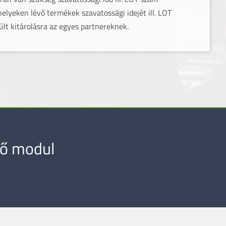
helyeken lévő termékek szavatossági idejét ill. LOT
ült kitárolásra az egyes partnereknek.
lő modul