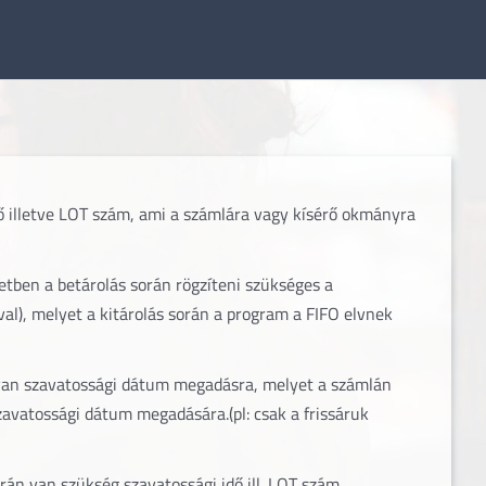
ő illetve LOT szám, ami a számlára vagy kísérő okmányra
etben a betárolás során rögzíteni szükséges a
val), melyet a kitárolás során a program a FIFO elvnek
 van szavatossági dátum megadásra, melyet a számlán
avatossági dátum megadására.(pl: csak a frissáruk
rán van szükség szavatossági idő ill. LOT szám