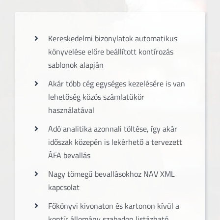
Kereskedelmi bizonylatok automatikus
könyvelése előre beállított kontírozás
sablonok alapján
Akár több cég egységes kezelésére is van
lehetőség közös számlatükör
használatával
Adó analitika azonnali töltése, így akár
időszak közepén is lekérhető a tervezett
ÁFA bevallás
Nagy tömegű bevallásokhoz NAV XML
kapcsolat
Főkönyvi kivonaton és kartonon kívül a
kontír állomány szabadon listázható