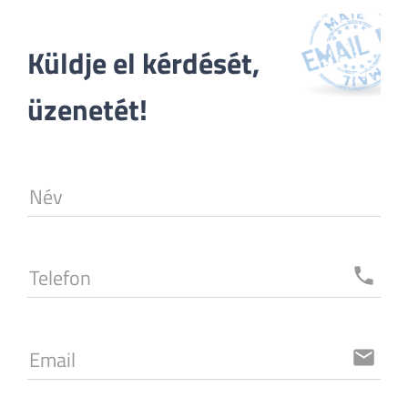
Küldje el kérdését, 
üzenetét!
Név
Telefon
local_phone
Email
email