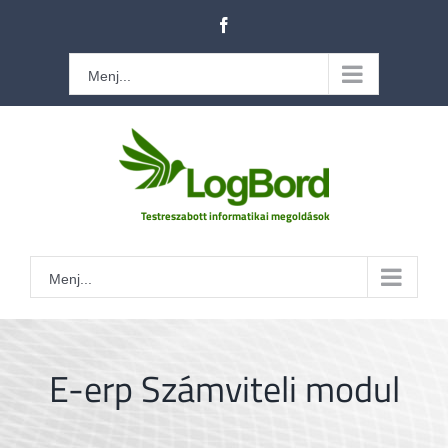
Kihagyás
Facebook
Menj...
Menj...
E-erp Számviteli modul