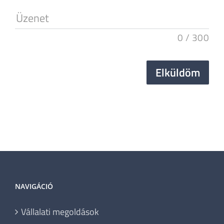
Üzenet
0
/
300
Elküldöm
NAVIGÁCIÓ
Vállalati megoldások