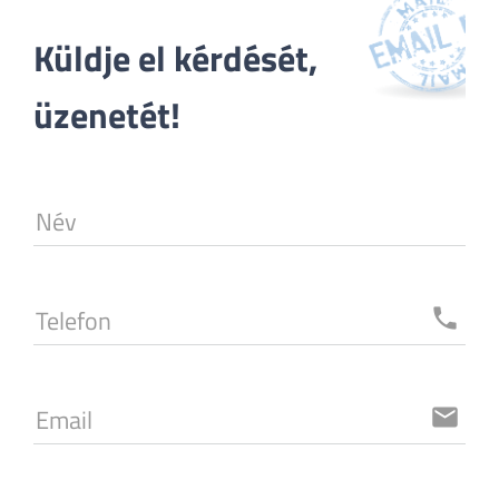
Küldje el kérdését, 
üzenetét!
Név
Telefon
local_phone
Email
email