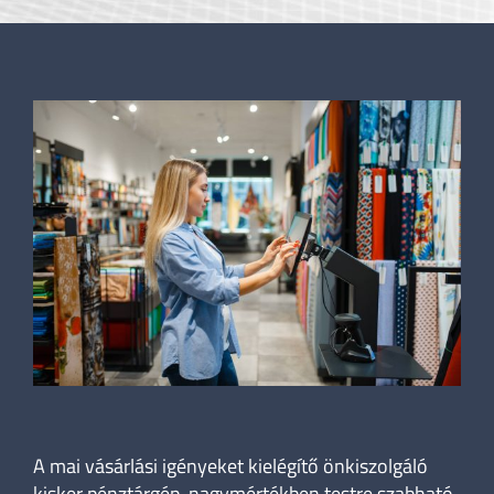
A mai vásárlási igényeket kielégítő önkiszolgáló
kisker pénztárgép, nagymértékben testre szabható