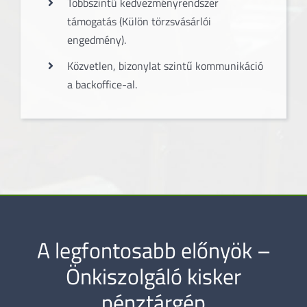
Többszintű kedvezményrendszer
támogatás (Külön törzsvásárlói
engedmény).
Közvetlen, bizonylat szintű kommunikáció
a backoffice-al.
A legfontosabb előnyök –
Önkiszolgáló kisker
pénztárgép