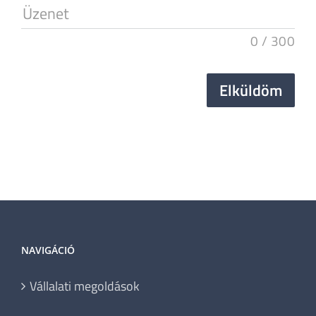
Üzenet
0
/
300
Elküldöm
NAVIGÁCIÓ
Vállalati megoldások