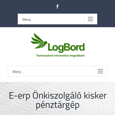
Kihagyás
Facebook
Menj...
Menj...
E-erp Önkiszolgáló kisker
pénztárgép