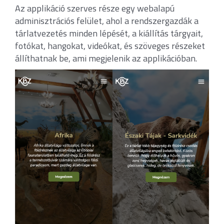
Az applikáció szerves része egy webalapú
adminisztrációs felület, ahol a rendszergazdák a
tárlatvezetés minden lépését, a kiállítás tárgyait,
fotókat, hangokat, videókat, és szöveges részeket
állíthatnak be, ami megjelenik az applikációban.