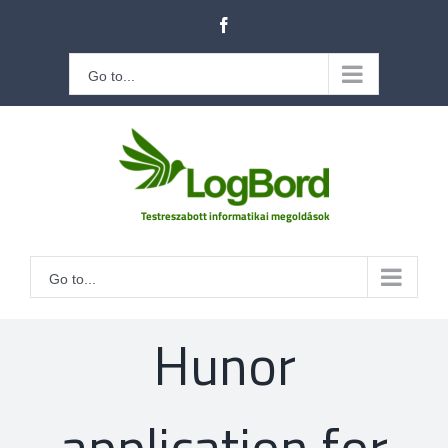
Kihagyás
Facebook
Go to...
Go to...
Hunor
application for