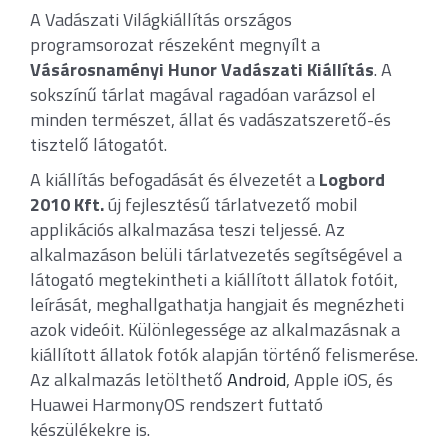
A Vadászati Világkiállítás országos
programsorozat részeként megnyílt a
Vásárosnaményi Hunor Vadászati Kiállítás
. A
sokszínű tárlat magával ragadóan varázsol el
minden természet, állat és vadászatszerető-és
tisztelő látogatót.
A kiállítás befogadását és élvezetét a
Logbord
2010 Kft.
új fejlesztésű tárlatvezető mobil
applikációs alkalmazása teszi teljessé. Az
alkalmazáson belüli tárlatvezetés segítségével a
látogató megtekintheti a kiállított állatok fotóit,
leírását, meghallgathatja hangjait és megnézheti
azok videóit. Különlegessége az alkalmazásnak a
kiállított állatok fotók alapján történő felismerése.
Az alkalmazás letölthető
Android
, Apple iOS, és
Huawei HarmonyOS rendszert futtató
készülékekre is.